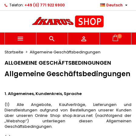

Telefon:
+49 (0) 771 922 6900
Deutsch
×
×
×
×
Ihre Wunschlisten
((modalTitle))
Wunschliste erstellen
Anmelden
Neue Liste anlegen
add_circle_outline
((confirmMessage))
Sie müssen angemeldet sein, um Artikel Ihrer
Name der Wunschliste
Wunschliste hinzufügen zu können.
0



((cancelText))
((modalDeleteText))
Startseite
Allgemeine Geschäftsbedingungen
Abbrechen
Anmelden
Abbrechen
Wunschliste erstellen
ALLGEMEINE GESCHÄFTSBEDINGUNGEN
Allgemeine Geschäftsbedingungen
1. Allgemeines, Kundenkreis, Sprache
(1) Alle Angebote, Kaufverträge, Lieferungen und
Dienstleistungen aufgrund von Bestellungen unserer Kunden
über unseren Online Shop shop.ikarus.net (nachfolgend der
„Webshop“) unterliegen diesen Allgemeinen
Geschäftsbedingungen.