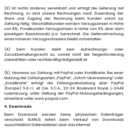
(3) Ist nichts anderes vereinbart und erfolgt die Lieferung auf
Rechnung,
so
sind unsere Rechnungen nach Zusendung der
Ware und Zugang der Rechnung beim Kunden sofort zur
Zahlung fällig. Geschäftskunden werden Verzugszinsen in Höhe
von 8%, Privatkunden Verzugszinsen in Höhe von 5% über dem
jeweiligen Basiszinssatz p.a. berechnet. Die Geltendmachung
eines höheren Verzugsschadens bleibt vorbehalten.
(4) Dem Kunden steht kein Aufrechnungs- oder
Zurückbehaltungsrecht zu, soweit nicht die Gegenforderung
unbestritten oder rechtskräftig festgestellt ist.
(5) Hinweise zur Zahlung mit PayPal oder Kreditkarte: Bei einer
Nutzung der Zahlungsarten „PayPal“, „Sofort-Überweisung“ oder
„Kreditkarte“ erfolgt die Zahlungsabwicklung über PayPal
(Europe) S.à r.l. et Cie, S.C.A., 22-24 Boulevard Royal, L-2449
Luxembourg, unter Geltung der PayPal-Nutzungsbedingungen,
einsehbar unter www.paypal.com.
4. Downloads
Beim Download werden keine physischen Datenträger
verschickt. IKARUS liefert beim Verkauf von Downloads
ausschließlich Datendateien über das Internet.