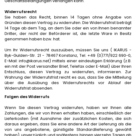
Geschäftsbedingungen verlangen kann.
Widerrufsrecht
Sie haben das Recht, binnen 14 Tagen ohne Angabe von
Gründen diesen Vertrag zu widerrufen. Die Widerrufsfrist beträgt
14 Tage ab dem Tag, an dem Sie oder ein von Ihnen benannter
Dritter, der nicht der Beförderer ist, die letzte Ware in Besitz
genommen haben bzw. hat.
Um Ihr Widerrufsrecht auszuüben, müssen Sie uns ( IKARUS -
Byk-Gulden-Str. 21 - 78467 Konstanz, Tel. +49 (0)771/922 690-0,
E-Mail:
info@ikarus.net
) mittels einer eindeutigen Erklärung (z.B.
ein mit der Post versandter Brief, Telefax oder E-Mail) über Ihren
Entschluss, diesen Vertrag zu widerrufen, informieren. Zur
Wahrung der Widerrufsfrist reicht es aus, dass Sie die Mitteilung
über die Ausübung des Widerrufsrechts vor Ablauf der
Widerrufsfrist absenden.
Folgen des Widerrufs
Wenn Sie diesen Vertrag widerrufen, haben wir Ihnen alle
Zahlungen, die wir von Ihnen erhalten haben, einschließlich der
Lieferkosten (mit Ausnahme der zusätzlichen Kosten, die sich
daraus ergeben, dass Sie eine andere Art der Lieferung als die
von uns angebotene, günstigste Standardlieferung gewählt
haben), unverzüglich und spätestens binnen vierzehn Tagen ab