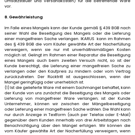
Umsatzsteuer und Versandkosten) für die betreffende Ware
vor.
8. Gewährleistung
Im Falle eines Mangels kann der Kunde gemäß § 439 BGB nach
seiner Wahl die Beseitigung des Mangels oder die Lieferung
einer mangelfreien Sache verlangen. IKARUS kann im Rahmen
des § 439 BGB die vom Käufer gewählte Art der Nacherfüllung
verweigern, wenn sie nur mit unverhältnismäßigen Kosten
möglich ist. Gelingt im Rahmen einer Reparatur die Beseitigung
eines Mangels auch beim zweiten Versuch nicht,
so
ist der
Kunde berechtigt, die Lieferung einer mangelfreien Sache zu
verlangen oder den Kaufpreis zu mindern oder vom Vertrag
zurückzutreten. Der Rücktritt ist ausgeschlossen, wenn der
Mangel geringfügig oder unerheblich ist.
(1) Ist die gelieferte Ware mit einem Sachmangel behaftet, kann
der Kunde von uns zunächst die Beseitigung des Mangels oder
Lieferung von mangelfreier Ware verlangen; ist der Kunde
Unternehmer, können wir zwischen der Mängelbeseitigung
oder Lieferung einer mangelfreien Sache wählen. Die Wahl kann
nur durch Anzeige in Textform (auch per Telefax oder E-Mail)
gegenüber dem Kunden innerhalb von drei Arbeitstagen nach
Benachrichtigung über den Mangel erfolgen. Wir können die
vom Käufer gewählte Art der Nacherfüllung verweigern, wenn