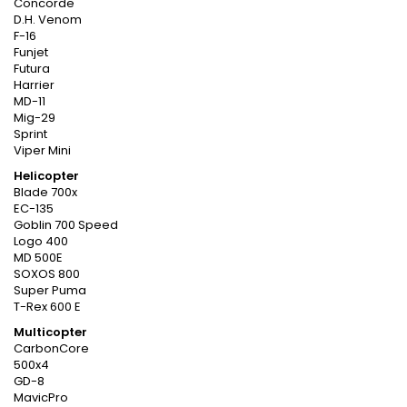
Concorde
D.H. Venom
F-16
Funjet
Futura
Harrier
MD-11
Mig-29
Sprint
Viper Mini
Helicopter
Blade 700x
EC-135
Goblin 700 Speed
Logo 400
MD 500E
SOXOS 800
Super Puma
T-Rex 600 E
Multicopter
CarbonCore
500x4
GD-8
MavicPro