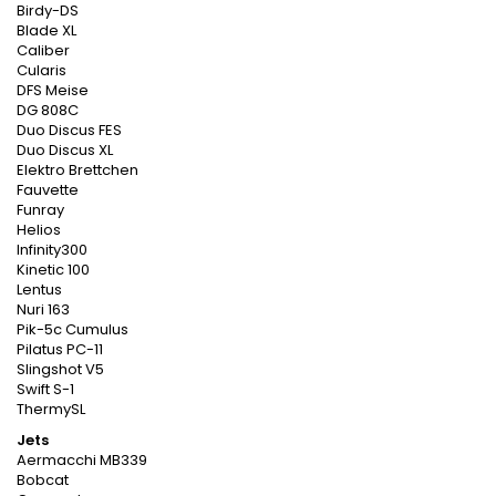
Birdy-DS
Blade XL
Caliber
Cularis
DFS Meise
DG 808C
Duo Discus FES
Duo Discus XL
Elektro Brettchen
Fauvette
Funray
Helios
Infinity300
Kinetic 100
Lentus
Nuri 163
Pik-5c Cumulus
Pilatus PC-11
Slingshot V5
Swift S-1
ThermySL
Jets
Aermacchi MB339
Bobcat