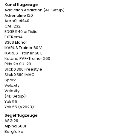
Kunstflugzeuge
Addiction Addiction (4D Setup)
Adrenaline 120
AeroStick140
CAP 232
EDGE 540 arTistic
EXTRemA
330S Elanor
IKARUS Trainer 60 V
IKARUS-Trainer 60 E
Katana PAF-Trainer 260
Pitts 2b SU-29
Slick X360 Freestyle
Slick X360 IMAC
Spark
Veloxity
Veloxity
(4D Setup)
Yak 55
Yak 55 (V2023)
Segelflugzeuge
ASG 29
Alpina 5001
Bergfalke