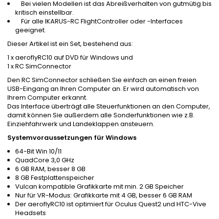
Bei vielen Modellen ist das Abreißverhalten von gutmütig bis
kritisch einstellbar.
Für alle IKARUS-RC FlightController oder -Interfaces
geeignet.
Dieser Artikel ist ein Set, bestehend aus:
1 x aeroflyRC10 auf DVD für Windows und
1 x RC SimConnector
Den RC SimConnector schließen Sie einfach an einen freien
USB-Eingang an Ihren Computer an. Er wird automatisch von
Ihrem Computer erkannt.
Das Interface überträgt alle Steuerfunktionen an den Computer,
damit können Sie außerdem alle Sonderfunktionen wie z.B.
Einziehfahrwerk und Landeklappen ansteuern.
Systemvoraussetzungen für Windows
64-Bit Win 10/11
QuadCore 3,0 GHz
6 GB RAM, besser 8 GB
8 GB Festplattenspeicher
Vulcan kompatible Grafikkarte mit min. 2 GB Speicher
Nur für VR-Modus: Grafikkarte mit 4 GB, besser 6 GB RAM
Der aeroflyRC10 ist optimiert für Oculus Quest2 und HTC-Vive
Headsets