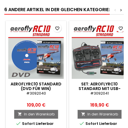
6 ANDERE ARTIKEL IN DER GLEICHEN KATEGORIE:
<
>
favorite_border
favorite_border
AEROFLYRC10 STANDARD
SET: AEROFLYRC10
(DVD FÜR WIN)
STANDARD MIT USB-
FLIGHTCONTROLLER
#3092040
#3092041
109,00 €
169,90 €
In den Warenkorb
In den Warenkorb




Sofort Lieferbar
Sofort Lieferbar