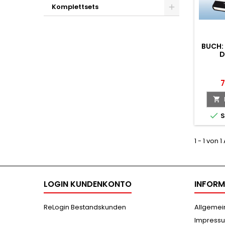
Komplettsets
BUCH:
D
7


S
1 - 1 von 1
LOGIN KUNDENKONTO
INFORM
ReLogin Bestandskunden
Allgemei
Impress