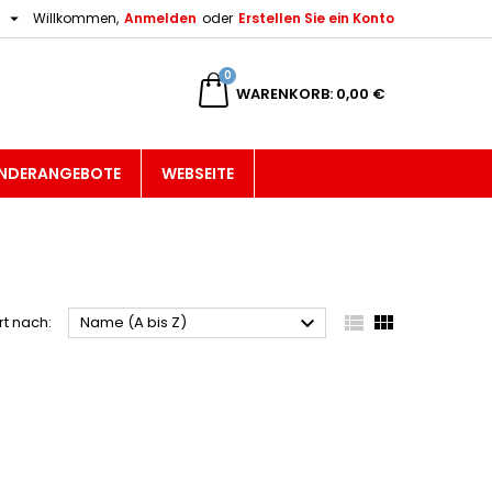

h
Willkommen,
Anmelden
oder
Erstellen Sie ein Konto
×
×
×
×
0
WARENKORB
0,00 €
gen
NDERANGEBOTE
WEBSEITE
)
n
n



rt nach:
Name (A bis Z)