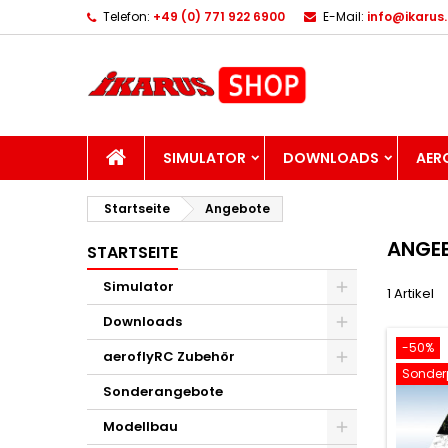
Telefon:
+49 (0) 771 922 6900
E-Mail:
info@ikarus
I
(
W
A
add_circle_outline
((
Si
Na
zu
STARTSEITE
SIMULATOR
DOWNLOADS
AER
Startseite
Angebote
ANGE
STARTSEITE
Simulator
1 Artikel
Downloads
-50%
aeroflyRC Zubehör
Sonderp
Sonderangebote
Modellbau