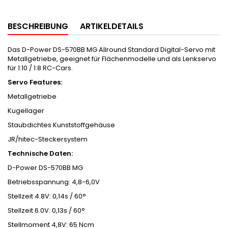
BESCHREIBUNG
ARTIKELDETAILS
Das D-Power DS-570BB MG Allround Standard Digital-Servo mit
Metallgetriebe, geeignet für Flächenmodelle und als Lenkservo
für 1:10 / 1:8 RC-Cars.
Servo Features:
Metallgetriebe
Kugellager
Staubdichtes Kunststoffgehäuse
JR/hitec-Steckersystem
Technische Daten:
D-Power DS-570BB MG
Betriebsspannung:
4,8-6,0V
Stellzeit 4.8V:
0,14s / 60°
Stellzeit 6.0V:
0,13s / 60°
Stellmoment 4,8V:
65 Ncm