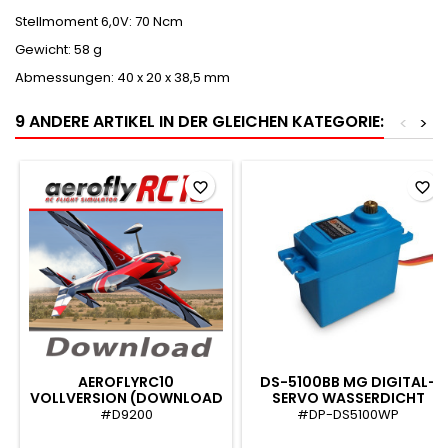
Stellmoment 6,0V:
70 Ncm
Gewicht:
58 g
Abmessungen:
40 x 20 x 38,5 mm
9 ANDERE ARTIKEL IN DER GLEICHEN KATEGORIE:
<
>
favorite_border
favorite_border
AEROFLYRC10
DS-5100BB MG DIGITAL-
VOLLVERSION (DOWNLOAD
SERVO WASSERDICHT
FÜR WIN)
#D9200
#DP-DS5100WP