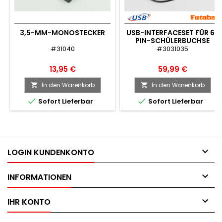
3,5-MM-MONOSTECKER
USB-INTERFACESET FÜR 6-
PIN-SCHÜLERBUCHSE
(FUTABA)
#31040
#3031035
13,95 €
59,99 €
In den Warenkorb
In den Warenkorb




Sofort Lieferbar
Sofort Lieferbar

LOGIN KUNDENKONTO

INFORMATIONEN

IHR KONTO