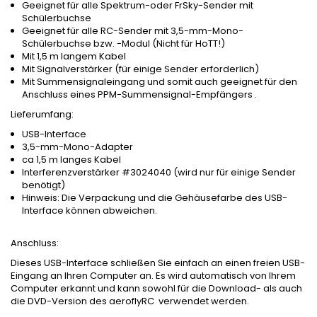
Geeignet für alle Spektrum-oder FrSky-Sender mit
Schülerbuchse
Geeignet für alle RC-Sender mit 3,5-mm-Mono-
Schülerbuchse bzw. -Modul (Nicht für HoTT!)
Mit 1,5 m langem Kabel
Mit Signalverstärker (für einige Sender erforderlich)
Mit Summensignaleingang und somit auch geeignet für den
Anschluss eines PPM-Summensignal-Empfängers .
Lieferumfang:
USB-Interface
3,5-mm-Mono-Adapter
ca 1,5 m langes Kabel
Interferenzverstärker #3024040 (wird nur für einige Sender
benötigt)
Hinweis: Die Verpackung und die Gehäusefarbe des USB-
Interface können abweichen.
Anschluss:
Dieses USB-Interface schließen Sie einfach an einen freien USB-
Eingang an Ihren Computer an. Es wird automatisch von Ihrem
Computer erkannt und kann sowohl für die Download- als auch
die DVD-Version des aeroflyRC verwendet werden.