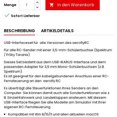
In den Warenkorb
Menge


Sofort Lieferbar
BESCHREIBUNG
ARTIKELDETAILS
USB-Interfaceset für alle Versionen des aeroflyRC
Für alle RC-Sender mit einer 3,5-mm-Schülerbuchse (Spektrum
/ FrSky Taranis)
Dieses Set besteht aus dem USB-IKARUS-Interface und dem
passenden Adapter für 3,5 mm Mono-Schülerbuchsen (z.B.
Spektrum).
Es ist geeignet für den kabelgebundenen Anschluss einer RC-
Fernsteuerung an den aerofly RC
Es überträgt alle Steuerfunktionen Ihres Senders an den
Computer. Sie können damit auch alle Sonderfunktionen wie z.
B. Einziehfahrwerk und Landeklappen ansteuern. Mit diesem
USB-Interface fliegen Sie alle Modelle am Simulator mit Ihrer
eigenen RC-Fernsteuerung.
Kompatibel mit Win 8/10/11 und allen aktuellen macOS