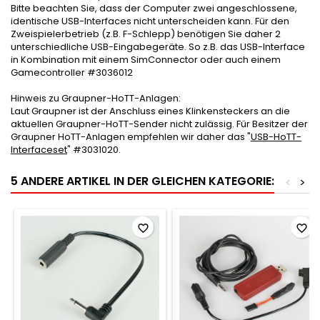
Bitte beachten Sie, dass der Computer zwei angeschlossene,
identische USB-Interfaces nicht unterscheiden kann. Für den
Zweispielerbetrieb (z.B. F-Schlepp) benötigen Sie daher 2
unterschiedliche USB-Eingabegeräte. So z.B. das USB-Interface
in Kombination mit einem SimConnector oder auch einem
Gamecontroller #3036012
Hinweis zu Graupner-HoTT-Anlagen:
Laut Graupner ist der Anschluss eines Klinkensteckers an die
aktuellen Graupner-HoTT-Sender nicht zulässig. Für Besitzer der
Graupner HoTT-Anlagen empfehlen wir daher das "
USB-HoTT-
Interfaceset
" #3031020.
5 ANDERE ARTIKEL IN DER GLEICHEN KATEGORIE:
<
>
favorite_border
favorite_border