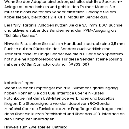
Wenn Sie den Adapter einstecken, schaltet sich Ihre Spektrum-
Anlage automatisch ein und geht in den Trainer-Modus. Sie
müssen nichts weiter am Sender einstellen. Solange Sie am
Kabel fliegen, bleibt das 2,4-GHz-Modul im Sender aus.
Bei FrSky-Taranis-Anlagen nutzen Sie die 3,5-mm-DSC-Buchse
und aktivieren über das Sendermenü den PPM-Ausgang als
"Schüler/Buchse".
Hinweis: Bitte sehen Sie stets im Handbuch nach, ob eine 3,5 mm
Buchse auf der Rückseite des Senders auch wirklich eine
Trainerbuchse ist. Einige Sender wie die NX-Serie von Spektrum
hat nur eine Kopfhörerbuchse. Für diese Sender ist eine Lösung
mit dem RC SimConnctor optimal. (#3031100)
Kabellos fliegen:
Wenn Sie einen Empfänger mit PPM-Summensignalausgang
haben, können Sie das USB-Interface über ein kurzes
Patchkabel mit dem USB-Interface verbinden und kabellos
fliegen. Die Steuersignale werden dabei vom RC-Sender
zunächst über die Funkstrecke zum Empfänger übertragen und
dann über ein kurzes Patchkabel und über das USB-Interface an
den Computer übertragen.
Hinweis zum Zweispieler-Betrieb: