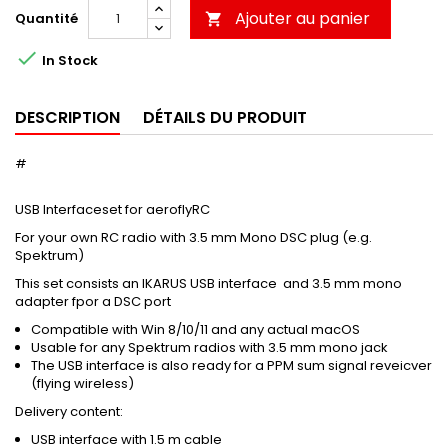
Ajouter au panier
Quantité


In Stock
DESCRIPTION
DÉTAILS DU PRODUIT
#
USB Interfaceset for aeroflyRC
For your own RC radio with 3.5 mm Mono DSC plug (e.g.
Spektrum)
This set consists an IKARUS USB interface and 3.5 mm mono
adapter fpor a DSC port
Compatible with Win 8/10/11 and any actual macOS
Usable for any Spektrum radios with 3.5 mm mono jack
The USB interface is also ready for a PPM sum signal reveicver
(flying wireless)
Delivery content:
USB interface with 1.5 m cable