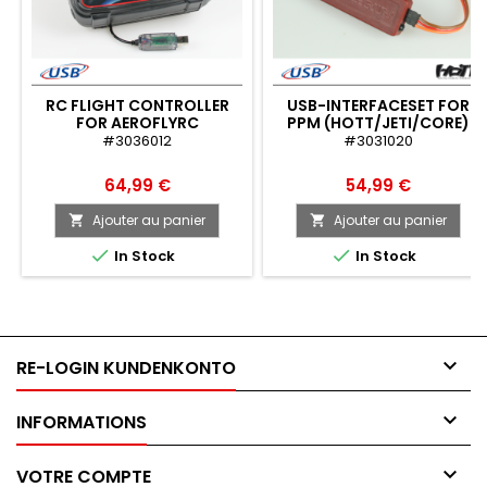
RC FLIGHT CONTROLLER
USB-INTERFACESET FOR
FOR AEROFLYRC
PPM (HOTT/JETI/CORE)
#3036012
#3031020
64,99 €
54,99 €
Ajouter au panier
Ajouter au panier




In Stock
In Stock

RE-LOGIN KUNDENKONTO

INFORMATIONS

VOTRE COMPTE