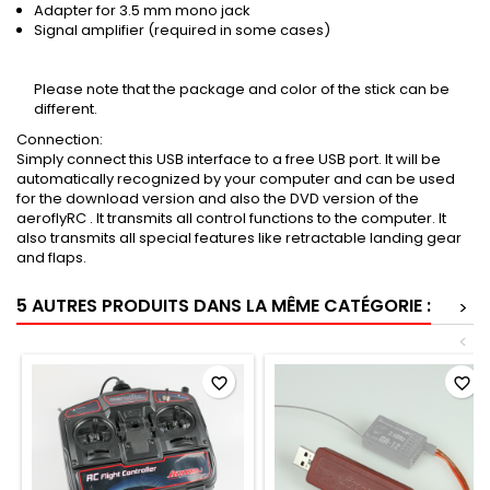
Adapter for 3.5 mm mono jack
Signal amplifier (required in some cases)
Please note that the package and color of the stick can be
different.
Connection:
Simply connect this USB interface to a free USB port. It will be
automatically recognized by your computer and can be used
for the download version and also the DVD version of the
aeroflyRC . It transmits all control functions to the computer. It
also transmits all special features like retractable landing gear
and flaps.
5 AUTRES PRODUITS DANS LA MÊME CATÉGORIE :
>
<
favorite_border
favorite_border